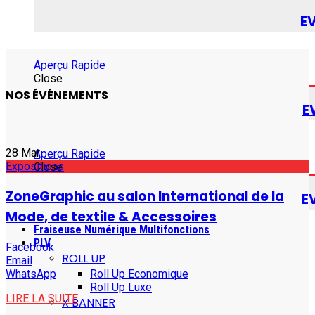
E
Aperçu Rapide
Close
NOS ÉVÉNEMENTS
E
28
Mar
Aperçu Rapide
Expositions
Close
ZoneGraphic au salon International de la
E
Mode, de textile & Accessoires
Fraiseuse Numérique Multifonctions
PLV
Facebook
ROLL UP
Email
WhatsApp
Roll Up Economique
Roll Up Luxe
LIRE LA SUITE
X BANNER