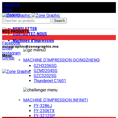
Facebook
Email
Instagram
GitHub
Search
NEWSLETTER
NOS PRODUITS
CONTACTEZ-NOUS
(+212) 0 522 935 555
Machines d’Impression
Facebook
zonegraphic@zonegraphic.ma
Email
Instagram
Menu
GitHub
MACHINE D'IMPRESSION GONGZHENG
GZH3206SG
GZM3204SG
GZC3202SG
Thunderjet C1601
MACHINE D'IMPRESSION INFINITI
FY-3286J
FY-2306TX
FY-3212SP