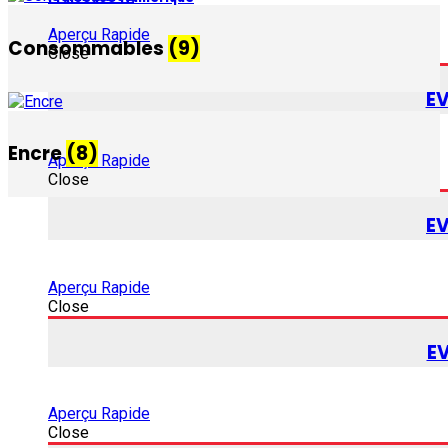
Aperçu Rapide
Consommables
(9)
Close
E
Encre
(8)
Aperçu Rapide
Close
E
Aperçu Rapide
Close
E
Aperçu Rapide
Close