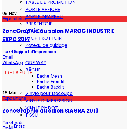
TABLE DE PROMOTION
PORTE AFFICHE
08
Nov
PORTE DRAPEAU
Expositions
PRESENTOIR
ZoneGraphic au salon MAROC INDUSTRIE
STANDS
STOP TROTTOIR
EXPO 2017
Poteau de guidage
Support d’Impression
Facebook
Email
ONE WAY
WhatsApp
BÄCHE
LIRE LA SUITE
Bâche Mesh
Bâche Frontlit
Bâche Backlit
Vinyle pour Découpe
18
Mai
Expositions
VINYLE D'IMPRESSION
VINYLE RI-DOT
ZoneGraphic au salon SIAGRA 2013
TISSU
Facebook
Encre
Email