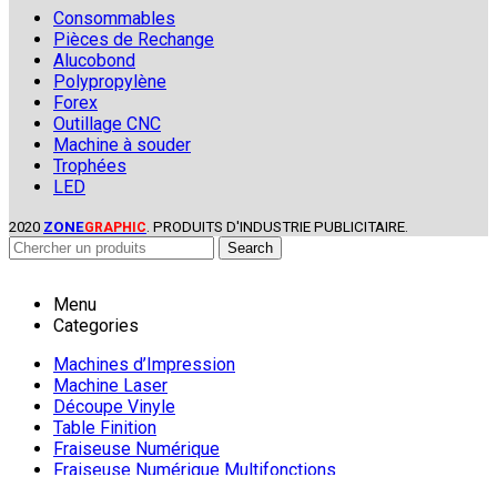
Consommables
Pièces de Rechange
Alucobond
Polypropylène
Forex
Outillage CNC
Machine à souder
Trophées
LED
2020
ZONE
. PRODUITS D'INDUSTRIE PUBLICITAIRE.
GRAPHIC
Search
Menu
Categories
Machines d’Impression
Machine Laser
Découpe Vinyle
Table Finition
Fraiseuse Numérique
Fraiseuse Numérique Multifonctions
PLV