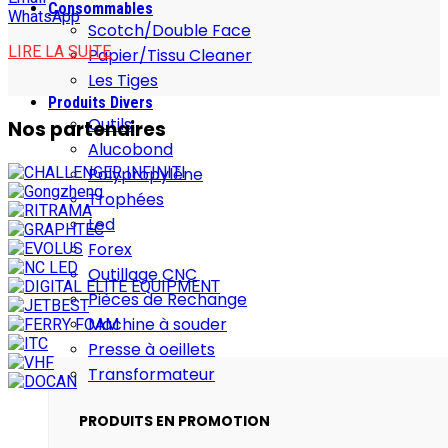
Consommables
WhatsApp
Scotch/Double Face
LIRE LA SUITE
Papier/Tissu Cleaner
Les Tiges
Produits Divers
Outils
Nos partenaires
Alucobond
Polypropylène
Trophées
Led
Forex
Outillage CNC
Pièces de Rechange
Machine à souder
Presse à oeillets
Transformateur
PRODUITS EN PROMOTION