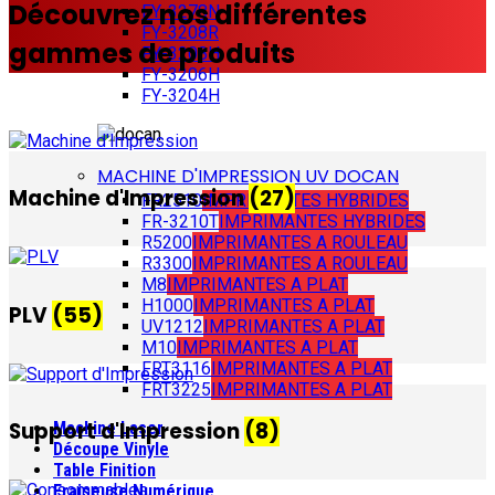
Découvrez nos différentes
FY-3278N
FY-3208R
gammes de produits
FY-3208H
FY-3206H
FY-3204H
MACHINE D'IMPRESSION UV DOCAN
Machine d'Impression
(27)
FR2510
IMPRIMANTES HYBRIDES
FR-3210T
IMPRIMANTES HYBRIDES
R5200
IMPRIMANTES A ROULEAU
R3300
IMPRIMANTES A ROULEAU
M8
IMPRIMANTES A PLAT
H1000
IMPRIMANTES A PLAT
PLV
(55)
UV1212
IMPRIMANTES A PLAT
M10
IMPRIMANTES A PLAT
FRT3116
IMPRIMANTES A PLAT
FRT3225
IMPRIMANTES A PLAT
Support d'Impression
(8)
Machine Laser
Découpe Vinyle
Table Finition
Fraiseuse Numérique