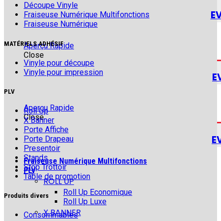
Découpe Vinyle
E
Fraiseuse Numérique Multifonctions
Fraiseuse Numérique
MATÉRIELS ADHÉSIF
Aperçu Rapide
Close
Vinyle pour découpe
Vinyle pour impression
E
PLV
Aperçu Rapide
Roll Up
Close
X Banner
Porte Affiche
E
Porte Drapeau
Presentoir
Stands
Fraiseuse Numérique Multifonctions
Stop Trottoir
PLV
Table de promotion
ROLL UP
Roll Up Economique
Produits divers
Roll Up Luxe
X BANNER
Consommables