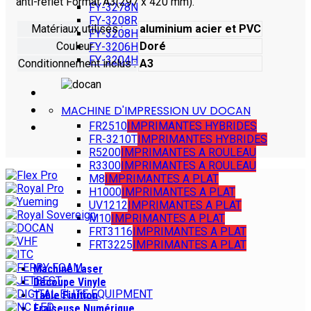
anti-reflet Format A3(297 x 420 mm).
FY-3278N
FY-3208R
Matériaux utilisés :
aluminium acier et PVC
FY-3208H
Couleur :
Doré
FY-3206H
FY-3204H
Conditionnement inclus :
A3
MACHINE D'IMPRESSION UV DOCAN
FR2510
IMPRIMANTES HYBRIDES
FR-3210T
IMPRIMANTES HYBRIDES
R5200
IMPRIMANTES A ROULEAU
R3300
IMPRIMANTES A ROULEAU
M8
IMPRIMANTES A PLAT
H1000
IMPRIMANTES A PLAT
UV1212
IMPRIMANTES A PLAT
M10
IMPRIMANTES A PLAT
FRT3116
IMPRIMANTES A PLAT
FRT3225
IMPRIMANTES A PLAT
Machine Laser
Découpe Vinyle
Table Finition
Fraiseuse Numérique