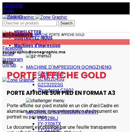
Facebook
Email
Instagram
GitHub
Search
NEWSLETTER
NOS PRODUITS
ACCUEIL
PLV
PORTE AFFICHE
PORTE AFFICHE GOLD
CONTACTEZ-NOUS
(+212) 0 522 935 555
Machines d’Impression
Facebook
zonegraphic@zonegraphic.ma
Email
Cliquez pour agrandir
Instagram
Menu
GitHub
MACHINE D'IMPRESSION GONGZHENG
PORTE AFFICHE GOLD
GZH3206SG
GZM3204SG
GZC3202SG
Thunderjet C1601
PORTE AFFICHE SUR PIED EN FORMAT A3
Porte-affiche sur pied installé en un clin d’œil.Cadre en
aluminium anodisé, avec présentation du document en
MACHINE D'IMPRESSION INFINITI
portrait ou paysage.
FY-3286J
FY-2306TX
Le document est protégé par une feuille transparente
FY-3212SP