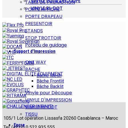
VINYLE POUR DÉCOUPE
TABLE DE PROMOTION
VINYLE RI-DOT
PORTE AFFICHE
PORTE DRAPEAU
PRESENTOIR
STANDS
STOP TROTTOIR
Poteau de guidage
Support d’Impression
ONE WAY
BÄCHE
Bâche Mesh
Bâche Frontlit
Bâche Backlit
Vinyle pour Découpe
VINYLE D'IMPRESSION
VINYLE RI-DOT
TISSU
105/1 Lot opération Lissasfa 20260 Casablanca – Maroc
Encre
Tel: (+212) 0 522 935 555