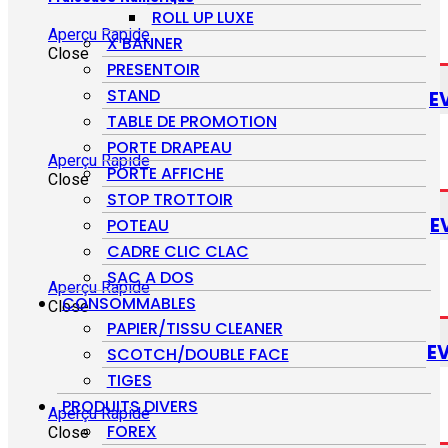
ROLL UP LUXE
Aperçu Rapide
X BANNER
Close
PRESENTOIR
STAND
E
TABLE DE PROMOTION
PORTE DRAPEAU
Aperçu Rapide
PORTE AFFICHE
Close
STOP TROTTOIR
E
POTEAU
CADRE CLIC CLAC
SAC A DOS
Aperçu Rapide
CONSOMMABLES
Close
PAPIER/TISSU CLEANER
E
SCOTCH/DOUBLE FACE
TIGES
PRODUITS DIVERS
Aperçu Rapide
FOREX
Close