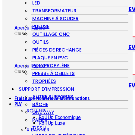
LED
E
TRANSFORMATEUR
MACHINE À SOUDER
PLIEUSE
Aperçu Rapide
Close
OUTILLAGE CNC
OUTILS
E
PIÈCES DE RECHANGE
PLAQUE EN PVC
POLYPROPYLÈNE
Aperçu Rapide
Close
PRESSE À OEILLETS
TROPHÉES
E
SUPPORT D'IMPRESSION
AUTRE SUPPORTS
Fraiseuse Numérique Multifonctions
BÂCHE
PLV
ROLL UP
ONE WAY
Roll Up Economique
PAPIER
Roll Up Luxe
TISSU
X BANNER