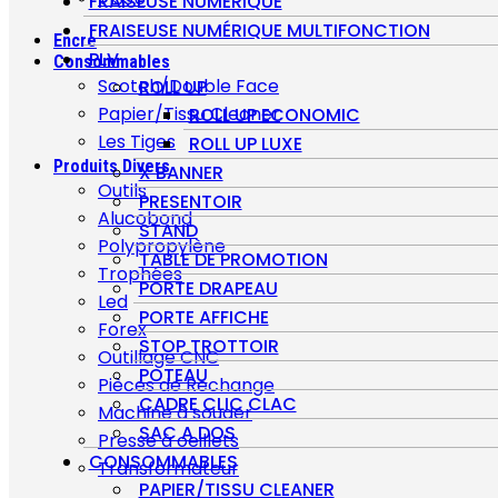
FRAISEUSE NUMÉRIQUE
FRAISEUSE NUMÉRIQUE MULTIFONCTION
Encre
PLV
Consommables
Scotch/Double Face
ROLL UP
Papier/Tissu Cleaner
ROLL UP ECONOMIC
Les Tiges
ROLL UP LUXE
Produits Divers
X BANNER
Outils
PRESENTOIR
Alucobond
STAND
Polypropylène
TABLE DE PROMOTION
Trophées
PORTE DRAPEAU
Led
PORTE AFFICHE
Forex
STOP TROTTOIR
Outillage CNC
POTEAU
Pièces de Rechange
CADRE CLIC CLAC
Machine à souder
SAC A DOS
Presse à oeillets
CONSOMMABLES
Transformateur
PAPIER/TISSU CLEANER