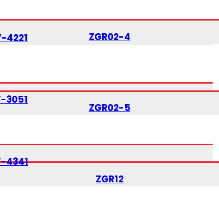
ZGR02-4
V-4221
V-3051
ZGR02-5
V-4341
ZGR12