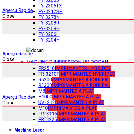
FY-3286J
FY-2306TX
Aperçu Rapide
FY-3212SP
Close
FY-3278N
FY-3208R
FY-3208H
FY-3206H
FY-3204H
Aperçu Rapide
Close
MACHINE D'IMPRESSION UV DOCAN
FR2510
IMPRIMANTES HYBRIDES
FR-3210T
IMPRIMANTES HYBRIDES
R5200
IMPRIMANTES A ROULEAU
R3300
IMPRIMANTES A ROULEAU
M8
IMPRIMANTES A PLAT
H1000
IMPRIMANTES A PLAT
Aperçu Rapide
UV1212
IMPRIMANTES A PLAT
Close
M10
IMPRIMANTES A PLAT
FRT3116
IMPRIMANTES A PLAT
FRT3225
IMPRIMANTES A PLAT
Machine Laser