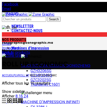
Facebook
Email
Instagram
GitHub
Search
NEWSLETTER
CONTACTEZ-NOUS
(+212) 0 522 935 555
Facebook
NOS PRODUITS
zonegraphic@zonegraphic.ma
Email
Instagram
Machines d’Impression
Menu
Back to products
GitHub
ROLL UP ECONOMIC
MACHINE D'IMPRESSION GONGZHENG
GZH3206SG
GZM3204SG
ACCUEIL
PLV
ROLL UP
ROLL UP ECONOMIC
GZC3202SG
Afficher tous les 10 résultats
Thunderjet C1601
Show sidebar
Afficher
8
16
24
MACHINE D'IMPRESSION INFINITI