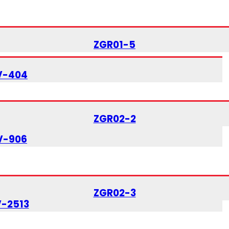
ZGR01-5
V-404
ZGR02-2
V-906
ZGR02-3
V-2513